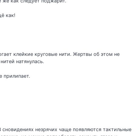
ё же как следует поджарит.
ё как!
огает клейкие круговые нити. Жертвы об этом не
 нитей натянулась.
е прилипает.
 В сновидениях незрячих чаще появляются тактильные