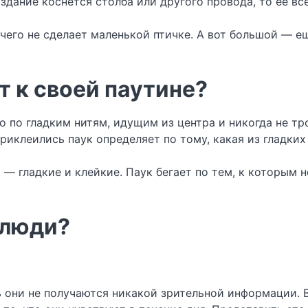
оздание коснётся столба или другого провода, то её вс
его не сделает маленькой птичке. А вот большой — ещ
т к своей паутине?
о по гладким нитям, идущим из центра и никогда не тр
приклеились паук определяет по тому, какая из гладких
 — гладкие и клейкие. Паук бегает по тем, к которым н
 люди?
дь они не получаются никакой зрительной информации.