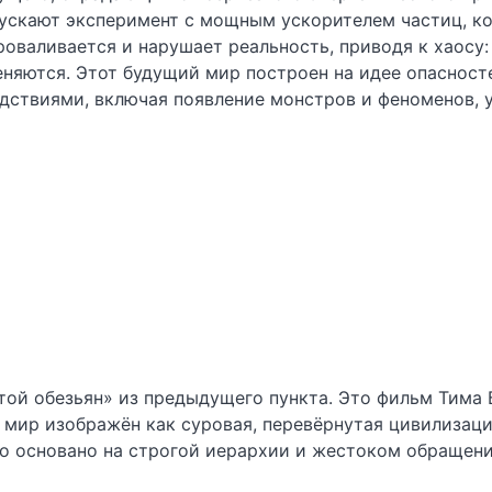
пускают эксперимент с мощным ускорителем частиц, ко
оваливается и нарушает реальность, приводя к хаосу:
няются. Этот будущий мир построен на идее опасносте
дствиями, включая появление монстров и феноменов,
етой обезьян» из предыдущего пункта. Это фильм Тима
е мир изображён как суровая, перевёрнутая цивилиза
во основано на строгой иерархии и жестоком обращен