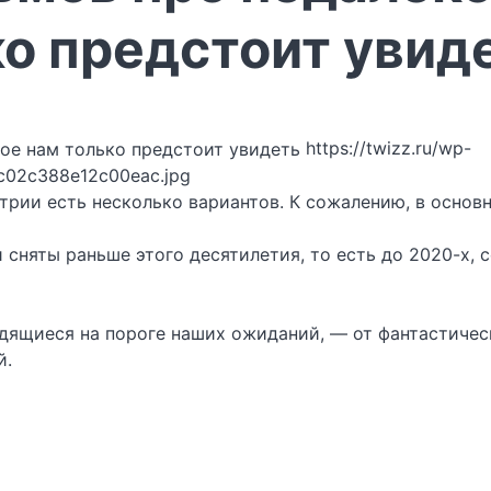
ко предстоит увид
https://twizz.ru/wp-
c02c388e12c00eac.jpg
устрии есть несколько вариантов. К сожалению, в осно
сняты раньше этого десятилетия, то есть до 2020-х, 
одящиеся на пороге наших ожиданий, — от фантастиче
й.