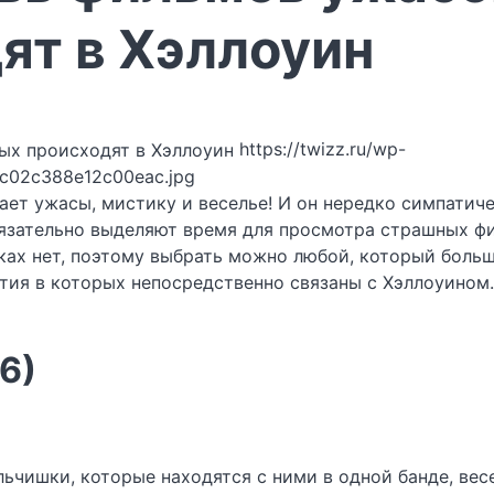
ят в Хэллоуин
https://twizz.ru/wp-
fc02c388e12c00eac.jpg
т ужасы, мистику и веселье! И он нередко симпатичен
бязательно выделяют время для просмотра страшных ф
ках нет, поэтому выбрать можно любой, который больш
тия в которых непосредственно связаны с Хэллоуином.
6)
льчишки, которые находятся с ними в одной банде, вес