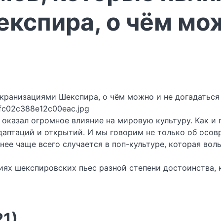
кспира, о чём мож
fc02c388e12c00eac.jpg
оказал огромное влияние на мировую культуру. Как и п
аптаций и открытий. И мы говорим не только об осов
е чаще всего случается в поп-культуре, которая воль
ях шекспировских пьес разной степени достоинства, к
21)