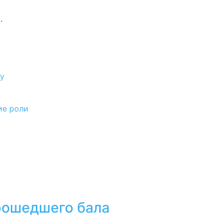
.
ру
ие роли
прошедшего бала