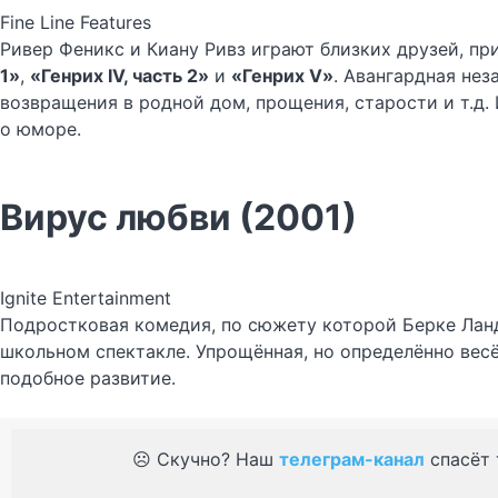
Fine Line Features
Ривер Феникс и Киану Ривз играют близких друзей, п
1»
,
«Генрих IV, часть 2»
и
«Генрих V»
. Авангардная не
возвращения в родной дом, прощения, старости и т.д.
о юморе.
Вирус любви (2001)
Ignite Entertainment
Подростковая комедия, по сюжету которой Берке Лан
школьном спектакле. Упрощённая, но определённо вес
подобное развитие.
☹️ Скучно? Наш
телеграм-канал
спасёт 