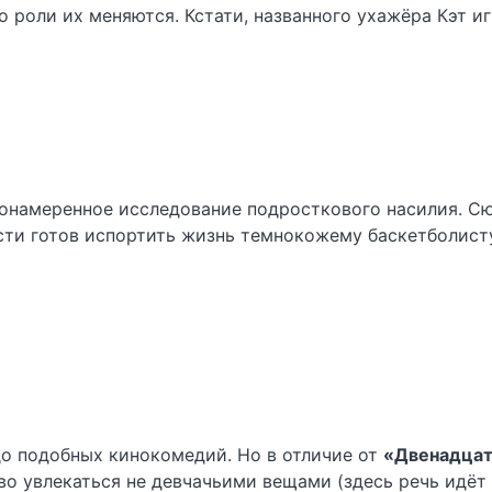
о роли их меняются. Кстати, названного ухажёра Кэт и
агонамеренное исследование подросткового насилия. 
висти готов испортить жизнь темнокожему баскетболист
о подобных кинокомедий. Но в отличие от
«Двенадцат
во увлекаться не девчачьими вещами (здесь речь идёт 