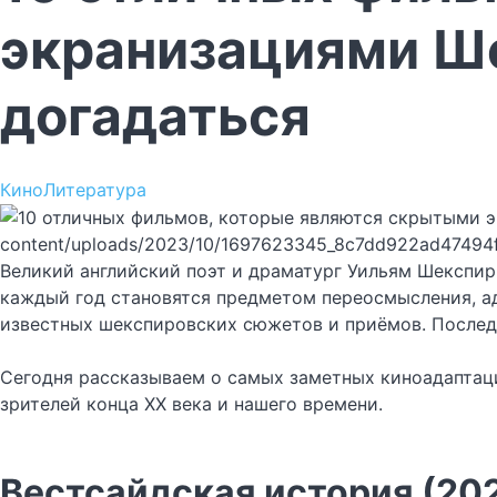
экранизациями Ше
догадаться
Кино
Литература
content/uploads/2023/10/1697623345_8c7dd922ad47494
Великий английский поэт и драматург Уильям Шекспир 
каждый год становятся предметом переосмысления, ад
известных шекспировских сюжетов и приёмов. Последне
Сегодня рассказываем о самых заметных киноадаптаци
зрителей конца XX века и нашего времени.
Вестсайдская история (20