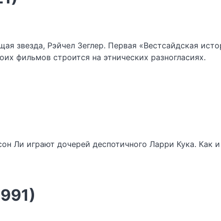
я звезда, Рэйчел Зеглер. Первая «Вестсайдская истори
боих фильмов строится на этнических разногласиях.
н Ли играют дочерей деспотичного Ларри Кука. Как и
1991)