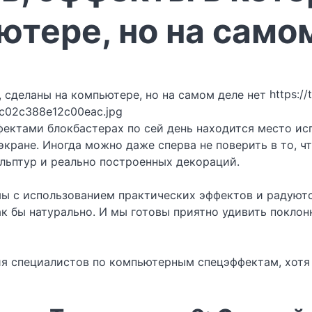
ютере, но на само
https://
fc02c388e12c00eac.jpg
ктами блокбастерах по сей день находится место исп
ане. Иногда можно даже сперва не поверить в то, что
льптур и реально построенных декораций.
мы с использованием практических эффектов и радуютс
к бы натурально. И мы готовы приятно удивить поклонн
ия специалистов по компьютерным спецэффектам, хотя 