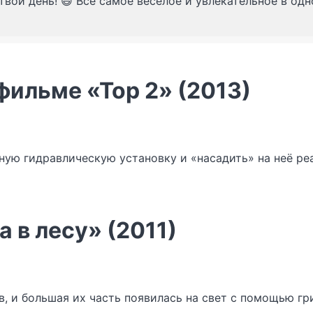
твой день! 😄 Всё самое веселое и увлекательное в од
фильме «Тор 2» (2013)
ую гидравлическую установку и «насадить» на неё реа
 в лесу» (2011)
, и большая их часть появилась на свет с помощью гр