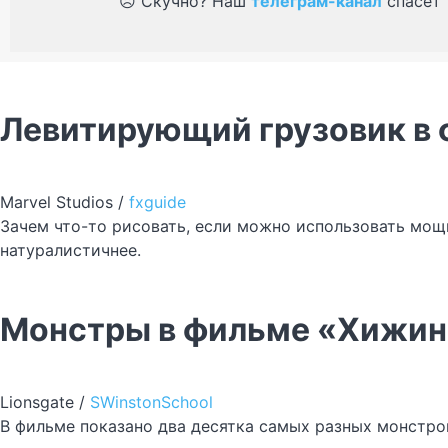
☹️ Скучно? Наш
телеграм-канал
спасёт 
Левитирующий грузовик в 
Marvel Studios /
fxguide
Зачем что-то рисовать, если можно использовать мощн
натуралистичнее.
Монстры в фильме «Хижина
Lionsgate /
SWinstonSchool
В фильме показано два десятка самых разных монстров