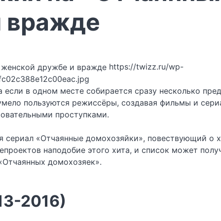
и вражде
https://twizz.ru/wp-
fc02c388e12c00eac.jpg
 если в одном месте собирается сразу несколько пред
умело пользуются режиссёры, создавая фильмы и сер
ровательными проступками.
я сериал «Отчаянные домохозяйки», повествующий о х
епроектов наподобие этого хита, и список может пол
«Отчаянных домохозяек».
13-2016)