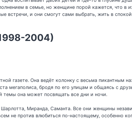
а одна воспитывает двоих детей и где-то в глубине ду
полнением в семье, но женщине порой кажется, что в 
е встречи, и они смогут сами выбрать, жить в спокойн
(1998-2004)
ной газете. Она ведёт колонку с весьма пикантным на
ста мегаполиса, бродя по его улицам и общаясь с др
 темы она может посвящать все дни и ночи.
Шарлотта, Миранда, Саманта. Все они женщины незави
всем не против влюбиться по-настоящему, особенно ко