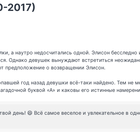
0-2017)
ки, а наутро недосчитались одной. Элисон бесследно и
ься. Однако девушек вынуждают встретиться неожиданн
ют предположение о возвращении Элисон.
опавшей год назад девушки всё-таки найдено. Тем не
загадочной буквой «А» и каковы его истинные намерен
твой день! 😄 Всё самое веселое и увлекательное в од