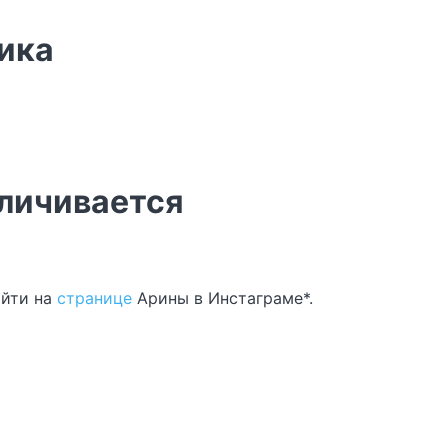
ика
еличивается
айти на
странице
Арины в Инстаграме*.