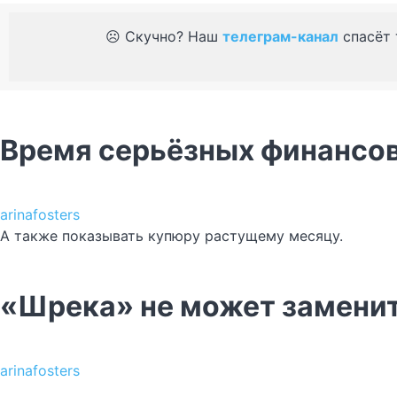
☹️ Скучно? Наш
телеграм-канал
спасёт 
Время серьёзных финансо
arinafosters
А также показывать купюру растущему месяцу.
«Шрека»‎ не может замени
arinafosters