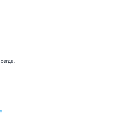
сегда.
х