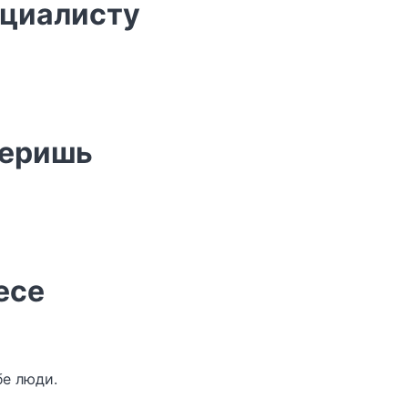
ециалисту
меришь
есе
бе люди.