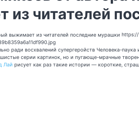
 из читателей по
https:/
89b8359a6a11df990.jpg
ьно ради восхвалений супергеройств Человека-паука и
ушистые серии картинок, но и пугающе-мрачные творе
д Лай
рисует как раз такие истории — короткие, стра