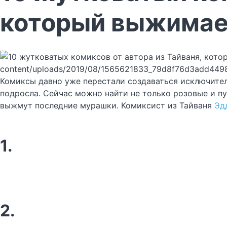
который выжимает
content/uploads/2019/08/1565621833_79d8f76d3add449
Комиксы давно уже перестали создаваться исключител
подросла. Сейчас можно найти не только розовые и п
выжмут последние мурашки. Комиксист из Тайваня
Эд
1.
2.