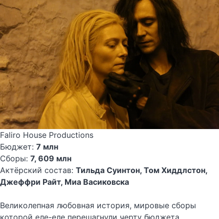
Faliro House Productions
Бюджет:
7 млн
Сборы:
7, 609 млн
Актёрский состав:
Тильда Суинтон, Том Хиддлстон,
Джеффри Райт, Миа Васиковска
Великолепная любовная история, мировые сборы
которой еле-еле перешагнули черту бюджета.