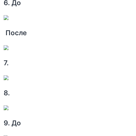
6. До
После
7.
8.
9. До