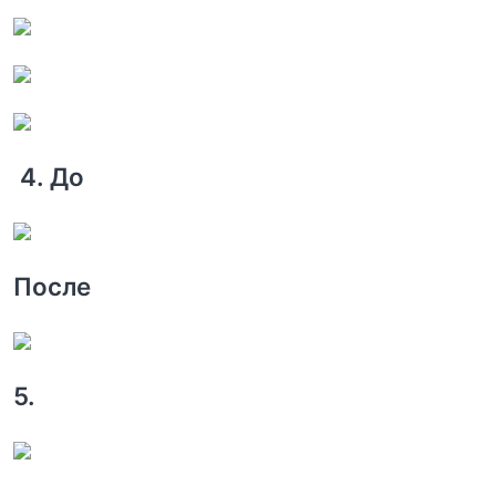
4. До
После
5.