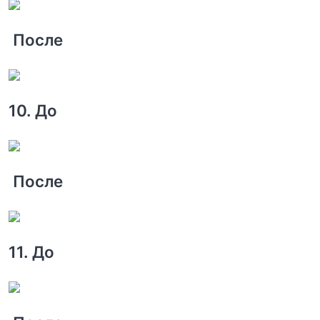
После
10. До
После
11. До