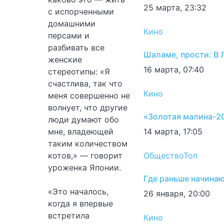
25 марта, 23:32
с испорченными
домашними
Кино
персами и
разбивать все
Шаламе, прости: В
женские
16 марта, 07:40
стереотипы: «Я
счастлива, так что
Кино
меня совершенно не
волнует, что другие
«Золотая малина-20
люди думают обо
мне, владеющей
14 марта, 17:05
таким количеством
котов,» — говорит
Общество
Топ
уроженка Японии.
Где раньше начинаю
«Это началось,
26 января, 20:00
когда я впервые
встретила
Кино