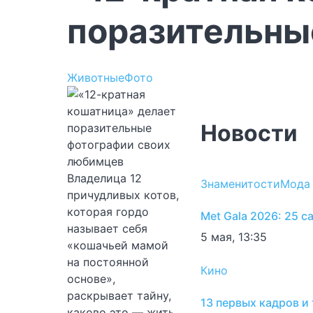
поразительны
Животные
Фото
Новости
Владелица 12
Знаменитости
Мода
причудливых котов,
которая гордо
Met Gala 2026: 25 
называет себя
5 мая, 13:35
«кошачьей мамой
на постоянной
Кино
основе»,
раскрывает тайну,
13 первых кадров и
каково это — жить