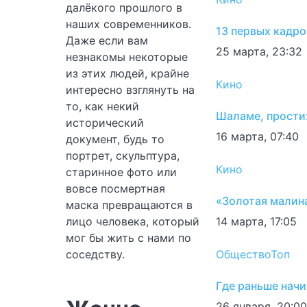
далёкого прошлого в
наших современников.
13 первых кадро
Даже если вам
25 марта, 23:32
незнакомы некоторые
из этих людей, крайне
Кино
интересно взглянуть на
то, как некий
Шаламе, прости
исторический
16 марта, 07:40
документ, будь то
портрет, скульптура,
Кино
старинное фото или
вовсе посмертная
«Золотая малин
маска превращаются в
лицо человека, который
14 марта, 17:05
мог бы жить с нами по
соседству.
Общество
Топ
Где раньше начи
26 января, 20:00