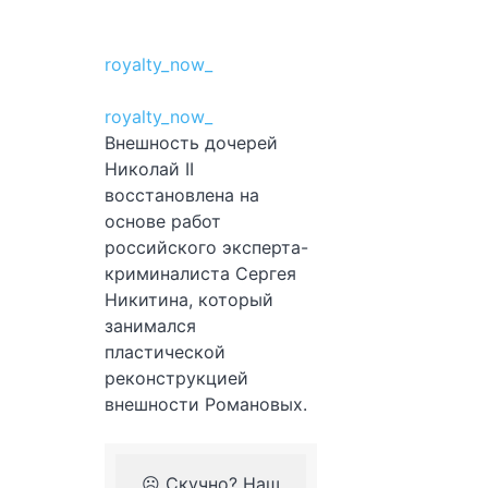
royalty_now_
royalty_now_
Внешность дочерей
Николай II
восстановлена на
основе работ
российского эксперта-
криминалиста Сергея
Никитина, который
занимался
пластической
реконструкцией
внешности Романовых.
☹️ Скучно? Наш