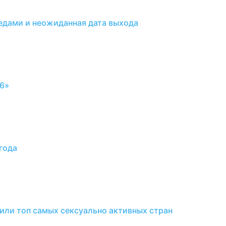
редами и неожиданная дата выхода
6»
года
вили топ самых сексуально активных стран