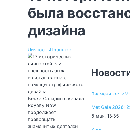
была восстан
дизайна
Личность
Прошлое
Новост
Знаменитости
М
Бекка Саладин с канала
Royalty Now
Met Gala 2026: 
продолжает
5 мая, 13:35
превращать
знаменитых деятелей
Кино