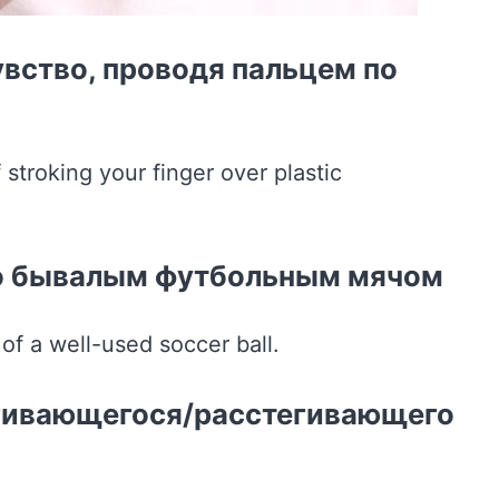
увство, проводя пальцем по
го бывалым футбольным мячом
тегивающегося/расстегивающего