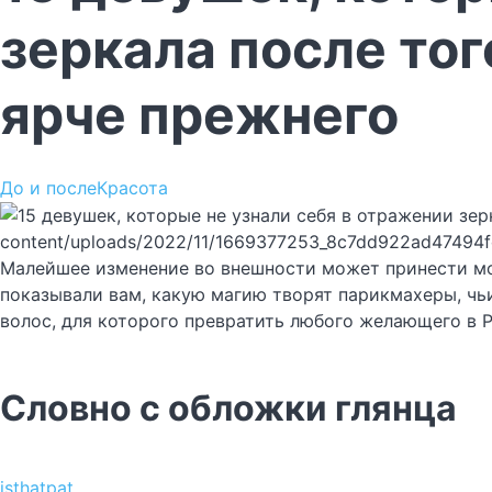
зеркала после тог
ярче прежнего
До и после
Красота
content/uploads/2022/11/1669377253_8c7dd922ad47494
Малейшее изменение во внешности может принести мор
показывали вам, какую магию творят парикмахеры, чьи
волос, для которого превратить любого желающего в Р
Словно с обложки глянца
isthatpat