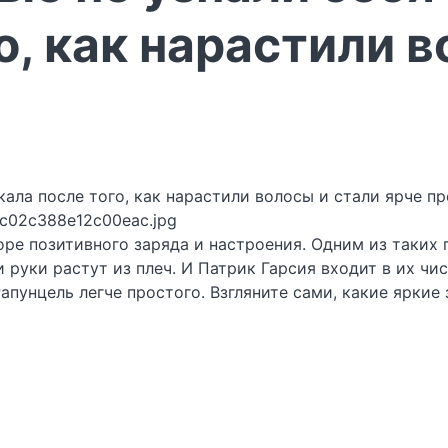
о, как нарастили в
fc02c388e12c00eac.jpg
е позитивного заряда и настроения. Одним из таких 
 руки растут из плеч. И Патрик Гарсия входит в их ч
апунцель легче простого. Взгляните сами, какие яркие