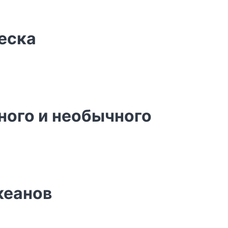
еска
ного и необычного
кеанов