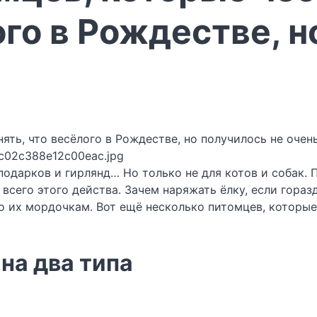
ого в Рождестве, н
c02c388e12c00eac.jpg
подарков и гирлянд… Но только не для котов и собак.
всего этого действа. Зачем наряжать ёлку, если гораз
о их мордочкам. Вот ещё несколько питомцев, которы
на два типа