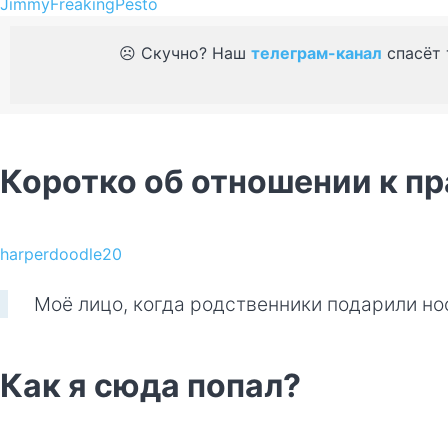
JimmyFreakingPesto
☹️ Скучно? Наш
телеграм-канал
спасёт 
Коротко об отношении к п
harperdoodle20
Моё лицо, когда родственники подарили носк
Как я сюда попал?