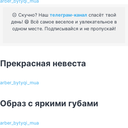
arber_bytyqi_mua
☹️ Скучно? Наш
телеграм-канал
спасёт твой
день! 😄 Всё самое веселое и увлекательное в
одном месте. Подписывайся и не пропускай!
Прекрасная невеста
arber_bytyqi_mua
Образ с яркими губами
arber_bytyqi_mua