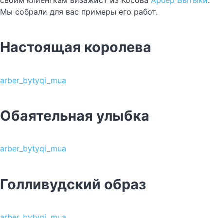
своим клиенткам визажист из Косова
Арбер Бытыки
.
Мы собрали для вас примеры его работ.
Настоящая королева
arber_bytyqi_mua
Обаятельная улыбка
arber_bytyqi_mua
Голливудский образ
arber_bytyqi_mua