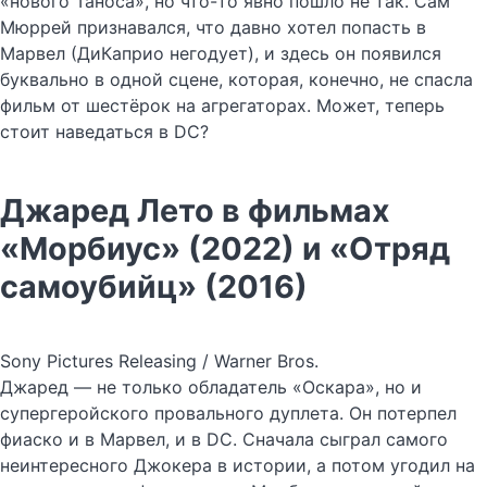
«нового Таноса», но что-то явно пошло не так. Сам
Мюррей признавался, что давно хотел попасть в
Марвел (ДиКаприо негодует), и здесь он появился
буквально в одной сцене, которая, конечно, не спасла
фильм от шестёрок на агрегаторах. Может, теперь
стоит наведаться в DC?
Джаред Лето в фильмах
«Морбиус» (2022) и «Отряд
самоубийц» (2016)
Sony Pictures Releasing / Warner Bros.
Джаред — не только обладатель «Оскара», но и
супергеройского провального дуплета. Он потерпел
фиаско и в Марвел, и в DC. Сначала сыграл самого
неинтересного Джокера в истории, а потом угодил на