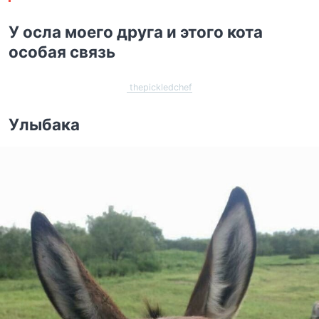
У осла моего друга и этого кота
особая связь
thepickledchef
Улыбака