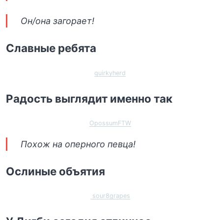
Он/она загорает!
Славные ребята
quirkyherd
Радость выглядит именно так
OpossumFTW
Похож на оперного певца!
Ослиные объятия
sour8grapes