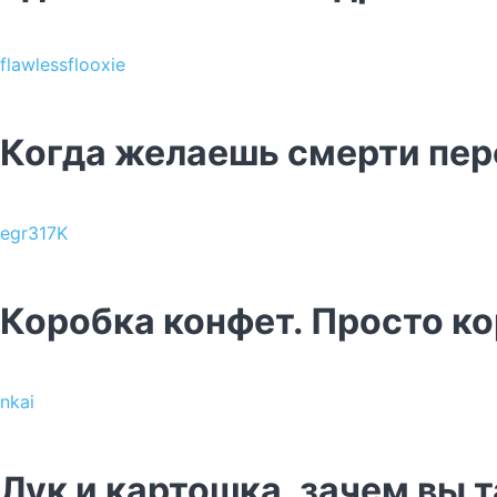
flawlessflooxie
Когда желаешь смерти пе
egr317K
Коробка конфет. Просто к
nkai
Лук и картошка, зачем вы 