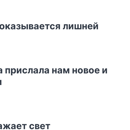
ь оказывается лишней
а прислала нам новое и
м
ажает свет