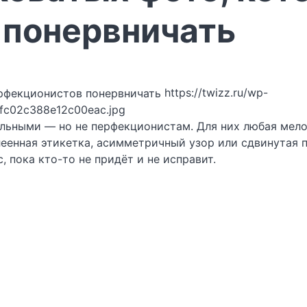
 понервничать
https://twizz.ru/wp-
fc02c388e12c00eac.jpg
льными — но не перфекционистам. Для них любая мело
еенная этикетка, асимметричный узор или сдвинутая п
, пока кто-то не придёт и не исправит.