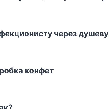
рфекционисту через душев
оробка конфет
так?