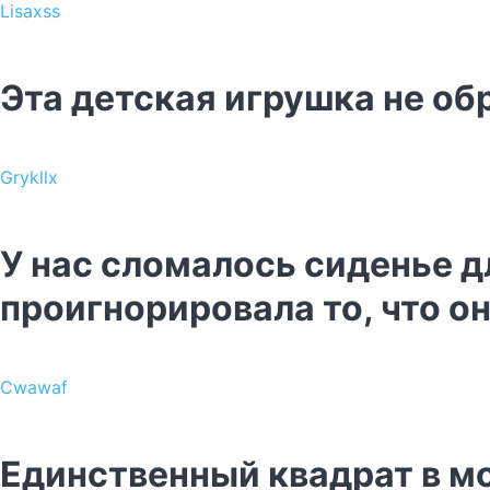
Lisaxss
Эта детская игрушка не об
Grykllx
У нас сломалось сиденье д
проигнорировала то, что 
Cwawaf
Единственный квадрат в мо