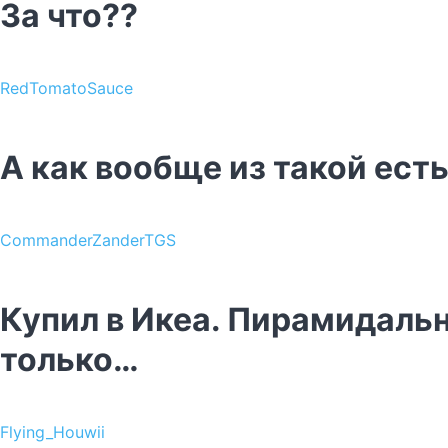
За что??
RedTomatoSauce
А как вообще из такой ест
CommanderZanderTGS
Купил в Икеа. Пирамидаль
только…
Flying_Houwii