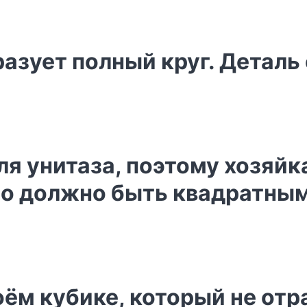
разует полный круг. Детал
ля унитаза, поэтому хозяйк
оно должно быть квадратны
ём кубике, который не отр