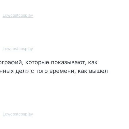
Lowcostcosplay
Lowcostcosplay
графий, которые показывают, как
нных дел» с того времени, как вышел
Lowcostcosplay