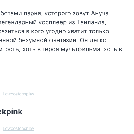
ботами парня, которого зовут Ануча
 легендарный косплеер из Таиланда,
азиться в кого угодно хватит только
енной безумной фантазии. Он легко
тость, хоть в героя мультфильма, хоть в
Lowcostcosplay
ckpink
Lowcostcosplay