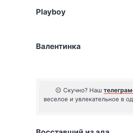
Playboy
Валентинка
☹️ Скучно? Наш
телеграм
веселое и увлекательное в о
Восставший из ада