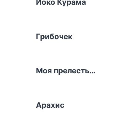
Йоко Курама
Грибочек
Моя прелесть…
Арахис