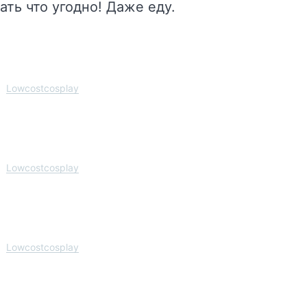
ть что угодно! Даже еду.
Lowcostcosplay
Lowcostcosplay
Lowcostcosplay