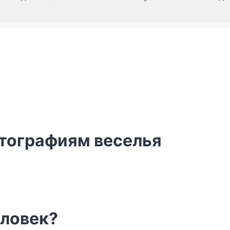
отографиям веселья
человек?