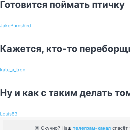
Готовится поймать птичку
JakeBurnsRed
Кажется, кто-то переборщ
kate_a_tron
Ну и как с таким делать т
Louis83
☹️ Скучно? Наш
телеграм-канал
спасёт 