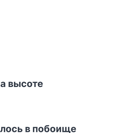
на высоте
лось в побоище