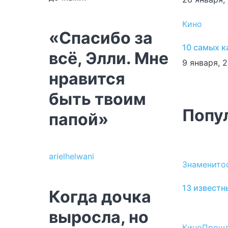
Кино
«Спасибо за
10 самых к
всё, Элли. Мне
9 января, 
нравится
быть твоим
Попу
папой»
arielhelwani
Знаменито
13 известн
Когда дочка
выросла, но
Кино
Прош