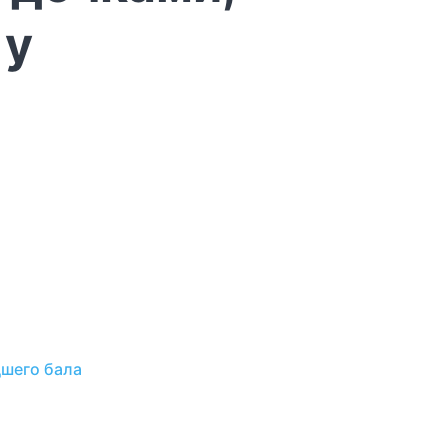
 у
дшего бала