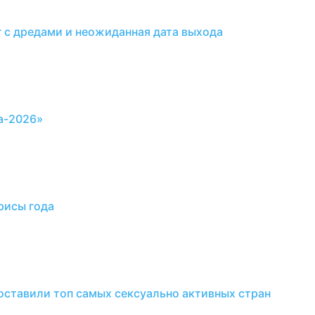
г с дредами и неожиданная дата выхода
а-2026»
рисы года
составили топ самых сексуально активных стран