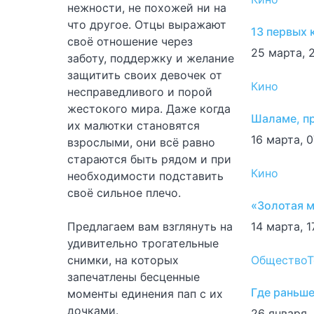
нежности, не похожей ни на
что другое. Отцы выражают
13 первых 
своё отношение через
25 марта, 
заботу, поддержку и желание
защитить своих девочек от
Кино
несправедливого и порой
жестокого мира. Даже когда
Шаламе, п
их малютки становятся
16 марта, 0
взрослыми, они всё равно
стараются быть рядом и при
Кино
необходимости подставить
своё сильное плечо.
«Золотая м
Предлагаем вам взглянуть на
14 марта, 1
удивительно трогательные
снимки, на которых
Общество
Т
запечатлены бесценные
Где раньше
моменты единения пап с их
дочками.
26 января,