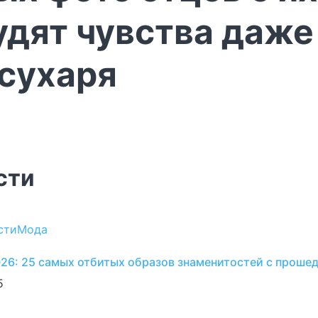
дят чувства даже
 сухаря
сти
сти
Мода
026: 25 самых отбитых образов знаменитостей с проше
5