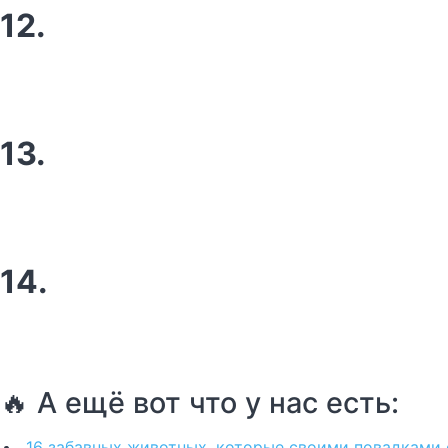
12.
13.
14.
🔥 А ещё вот что у нас есть:
16 забавных животных, которые своими повадками