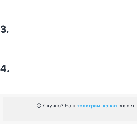
3.
4.
☹️ Скучно? Наш
телеграм-канал
спасёт 