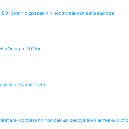
HBO: Снегг с дредами и неожиданная дата выхода
ей «Оскара-2026»
ёры и актрисы года
дователи составили топ самых сексуально активных стр