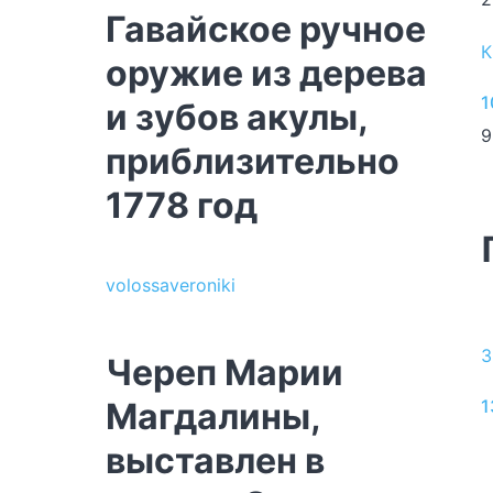
Гавайское ручное
К
оружие из дерева
1
и зубов акулы,
9
приблизительно
1778 год
volossaveroniki
З
Череп Марии
Магдалины,
1
выставлен в