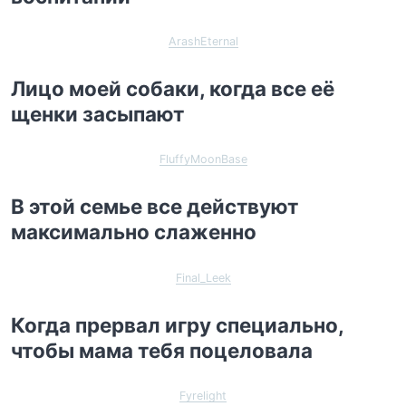
ArashEternal
Лицо моей собаки, когда все её
щенки засыпают
FluffyMoonBase
В этой семье все действуют
максимально слаженно
Final_Leek
Когда прервал игру специально,
чтобы мама тебя поцеловала
Fyrelight