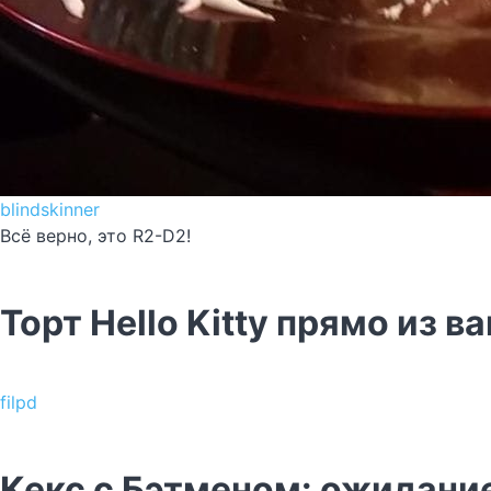
blindskinner
Всё верно, это R2-D2!
Торт Hello Kitty прямо из 
filpd
Кекс с Бэтменом: ожидани