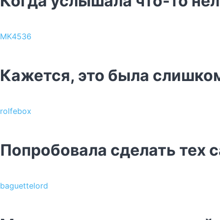
Когда услышала что-то не
MK4536
Кажется, это была слишко
rolfebox
Попробовала сделать тех с
baguettelord