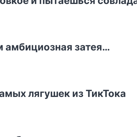
ловкое и пытаешься совлад
м амбициозная затея…
амых лягушек из ТикТока