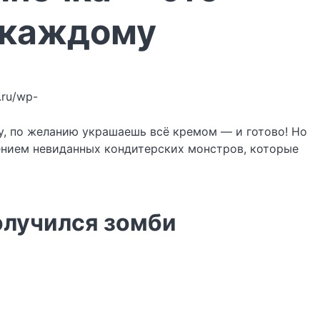
е каждому
z.ru/wp-
у, по желанию украшаешь всё кремом — и готово! Но
лением невиданных кондитерских монстров, которые
олучился зомби