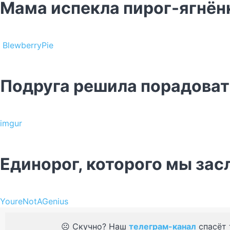
Мама испекла пирог-ягнён
BlewberryPie
Подруга решила порадовать
imgur
Единорог, которого мы за
YoureNotAGenius
☹️ Скучно? Наш
телеграм-канал
спасёт 