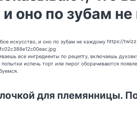
 и оно по зубам н
https://twiz
fc02c388e12c00eac.jpg
иваешь все ингредиенты по рецепту, включаешь духовк
 и попытки испечь торт или пирог оборачиваются появ
буемся.
алочкой для племянницы. П