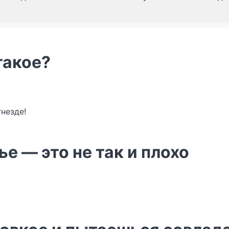
такое?
гнезде!
е — это не так и плохо