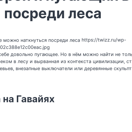
 посреди леса
https://twizz.ru/wp-
c02c388e12c00eac.jpg
себе довольно пугающее. Но в нём можно найти не толь
еком в лесу и вырванная из контекста цивилизации, с
ревьев, внезапные выключатели или деревянные скульп
 на Гавайях