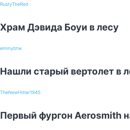
RustyTheRed
Храм Дэвида Боуи в лесу
emmybtw
Нашли старый вертолет в л
TheNewHitler1945
Первый фургон Aerosmith н