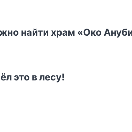
ожно найти храм «Око Ануб
л это в лесу!