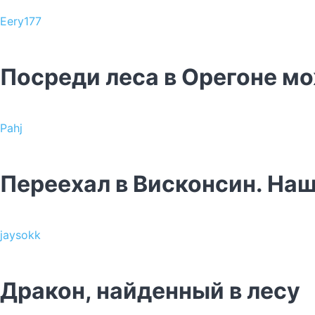
Eery177
Посреди леса в Орегоне м
Pahj
Переехал в Висконсин. Нашё
jaysokk
Дракон, найденный в лесу