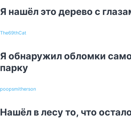
Я нашёл это дерево с глаз
The69thCat
Я обнаружил обломки само
парку
poopsmitherson
Нашёл в лесу то, что оста