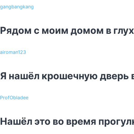
gangbangkang
Рядом с моим домом в глу
airoman123
Я нашёл крошечную дверь 
ProfObladee
Нашёл это во время прогул