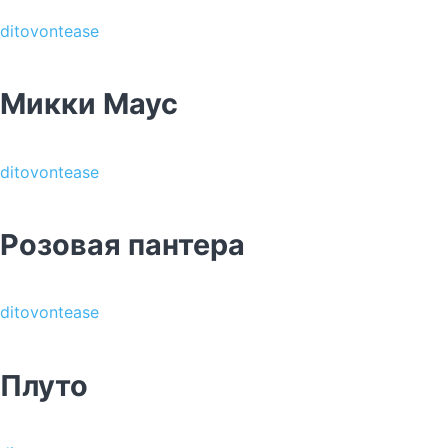
ditovontease
Микки Маус
ditovontease
Розовая пантера
ditovontease
Плуто