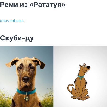
Реми из «Рататуя»
ditovontease
Скуби-ду