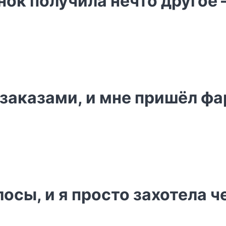
ок получила нечто другое 
с заказами, и мне пришёл ф
осы, и я просто захотела ч