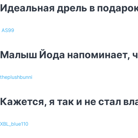
Идеальная дрель в подаро
AS99
Малыш Йода напоминает, чт
theplushbunni
Кажется, я так и не стал в
XBL_blue110