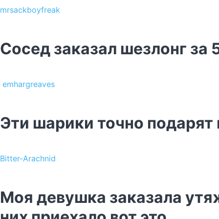
mrsackboyfreak
Сосед заказал шезлонг за 5
emhargreaves
Эти шарики точно подарят
Bitter-Arachnid
Моя девушка заказала утяж
них приехало вот это