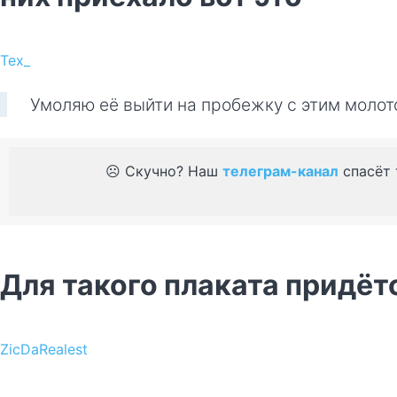
Tex_
Умоляю её выйти на пробежку с этим молот
☹️ Скучно? Наш
телеграм-канал
спасёт 
Для такого плаката придёт
ZicDaRealest