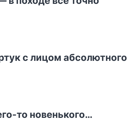
— в походе все точно
артук с лицом абсолютного
его-то новенького…