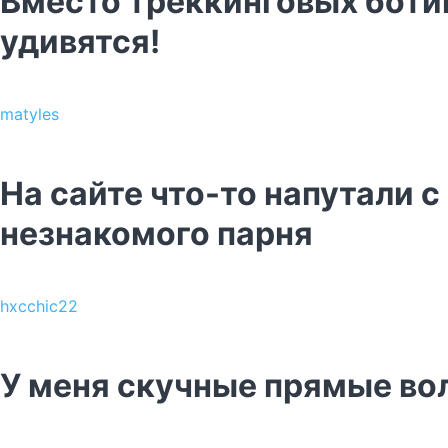
Вместо треккинговых ботин
удивятся!
matyles
На сайте что-то напутали 
незнакомого парня
hxcchic22
У меня скучные прямые вол