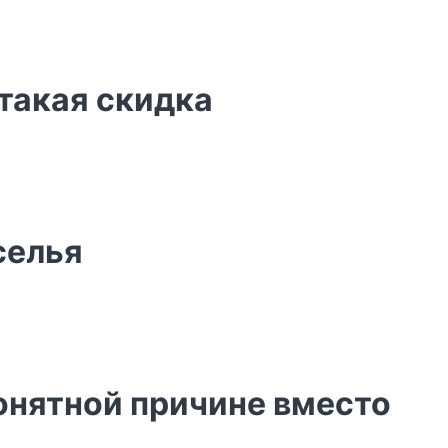
 такая скидка
селья
понятной причине вместо