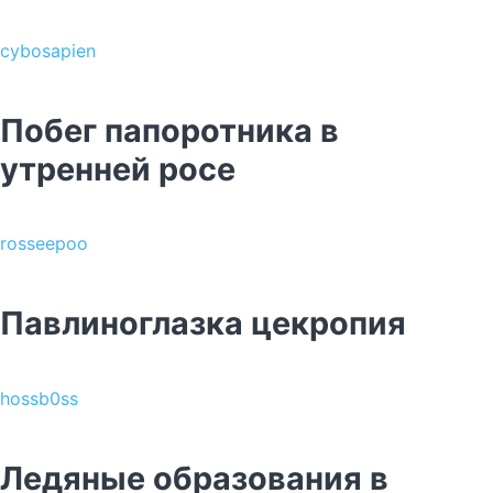
cybosapien
Побег папоротника в
утренней росе
rosseepoo
Павлиноглазка цекропия
hossb0ss
Ледяные образования в