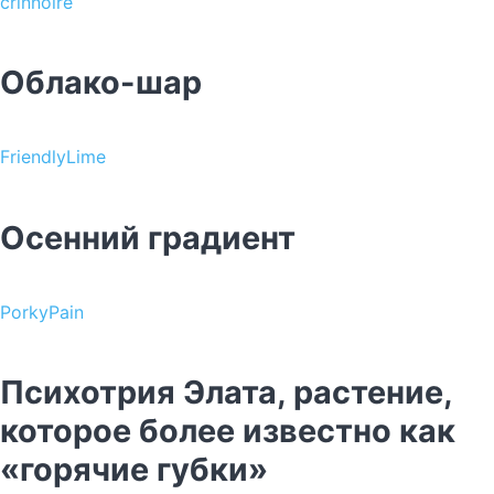
crinnoire
Облако-шар
FriendlyLime
Осенний градиент
PorkyPain
Психотрия Элата, растение,
которое более известно как
«горячие губки»