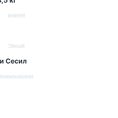
,5 кг
jackjrm44
TBarcus8
и Сесил
lilcaesarscrazybred