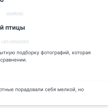
jewellbody
й птицы
i-am-unimportant
тную подборку фотографий, которая
 сравнении.
вотные порадовали себя мелкой, но