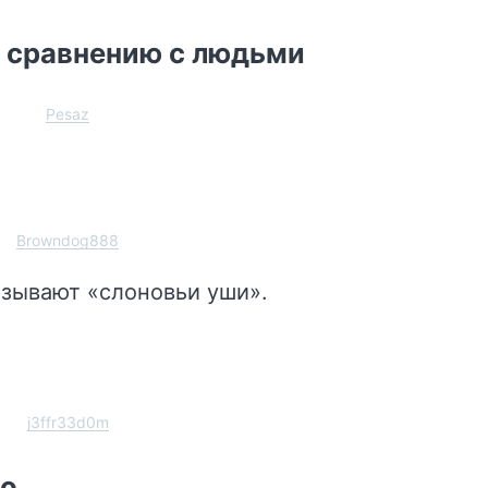
о сравнению с людьми
Pesaz
Browndog888
азывают «слоновьи уши».
j3ffr33d0m
во