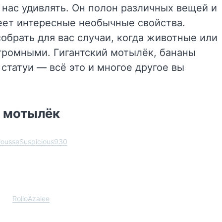
 нас удивлять. Он полон различных вещей и
еет интересные необычные свойства.
обрать для вас случаи, когда животные или
громными. Гигантский мотылёк, бананы
статуи — всё это и многое другое вы
й мотылёк
ousseSuspicious930
RolloAzalee