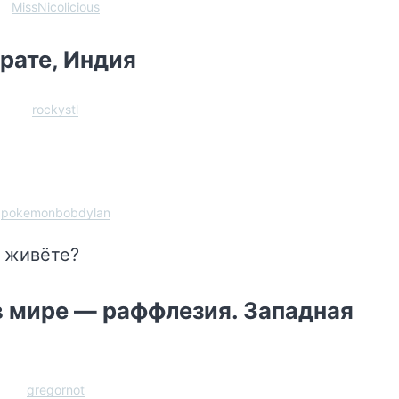
MissNicolicious
рате, Индия
rockystl
pokemonbobdylan
о живёте?
 мире — раффлезия. Западная
gregornot