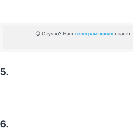
☹️ Скучно? Наш
телеграм-канал
спасёт 
5.
6.