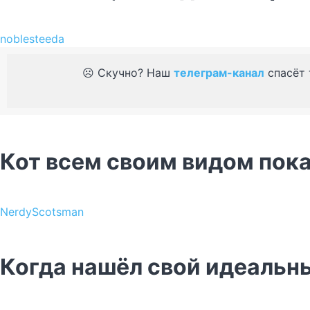
noblesteeda
☹️ Скучно? Наш
телеграм-канал
спасёт 
Кот всем своим видом пок
NerdyScotsman
Когда нашёл свой идеальн