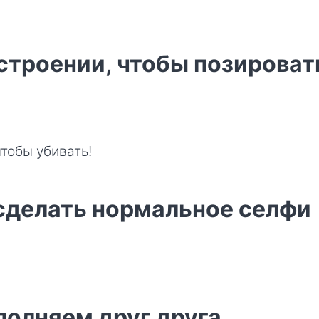
строении, чтобы позироват
чтобы убивать!
сделать нормальное селфи
полняем друг друга