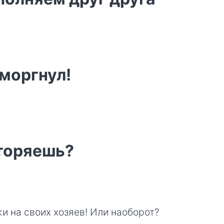
 моргнул!
вторяешь?
жи на своих хозяев! Или наоборот?