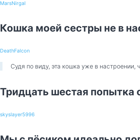
MarsNirgal
Кошка моей сестры не в на
DeathFalcon
Судя по виду, эта кошка уже в настроении, 
Тридцать шестая попытка 
skyslayer5996
Мы с пёсиком идеально до