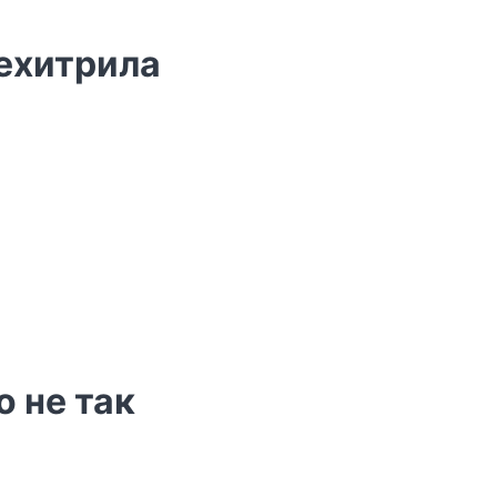
рехитрила
о не так