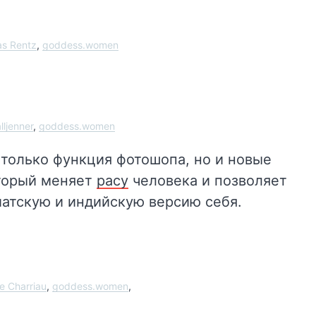
as Rentz
,
goddess.women
lljenner
,
goddess.women
 только функция фотошопа, но и новые
оторый меняет
расу
человека и позволяет
иатскую и индийскую версию себя.
e Charriau
,
goddess.women
,