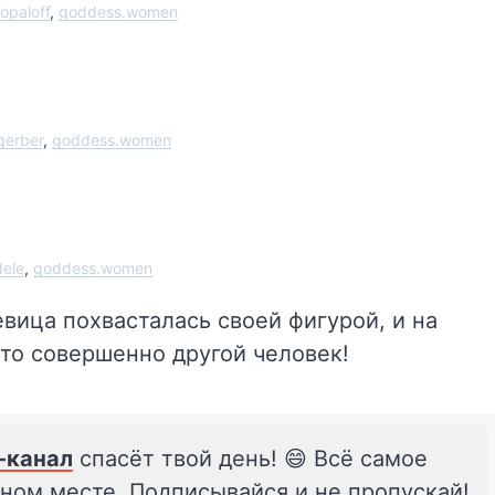
opaloff
,
goddess.women
gerber
,
goddess.women
dele
,
goddess.women
вица похвасталась своей фигурой, и на
это совершенно другой человек!
-канал
спасёт твой день! 😄 Всё самое
дном месте. Подписывайся и не пропускай!