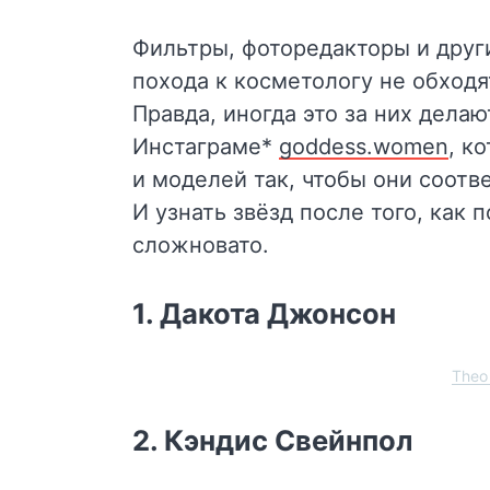
Фильтры, фоторедакторы и друг
похода к косметологу не обходя
Правда, иногда это за них дела
Инстаграме*
goddess.women
, к
и моделей так, чтобы они соот
И узнать звёзд после того, как
сложновато.
1. Дакота Джонсон
Theo
2. Кэндис Свейнпол