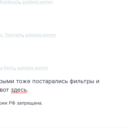
s Kambouris
,
goddess.women
s. Television
,
goddess.women
as Rentz
,
goddess.women
орыми тоже постарались фильтры и
 вот
здесь
.
рии РФ запрещена.