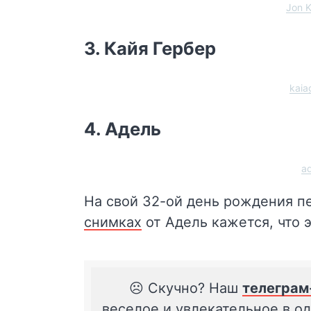
Jon K
3. Кайя Гербер
kaia
4. Адель
a
На свой 32-ой день рождения пе
снимках
от Адель кажется, что 
☹️ Скучно? Наш
телеграм
веселое и увлекательное в о