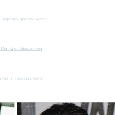
e Segretain
,
goddess.women
 Merritt
,
goddess.women
ie Keenan
,
goddess.women