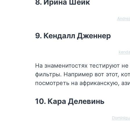
8. Ирина Шейк
Andre
9. Кендалл Дженнер
kenda
На знаменитостях тестируют не
фильтры. Например вот этот, к
посмотреть на африканскую, аз
10. Кара Делевинь
Dominiqu