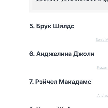
5. Брук Шилдс
Sonia 
6. Анджелина Джоли
Frazer
7. Рэйчел Макадамс
Andre