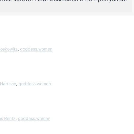
Moskowitz
,
goddess.women
 Harrison
,
goddess.women
as Rentz
,
goddess.women