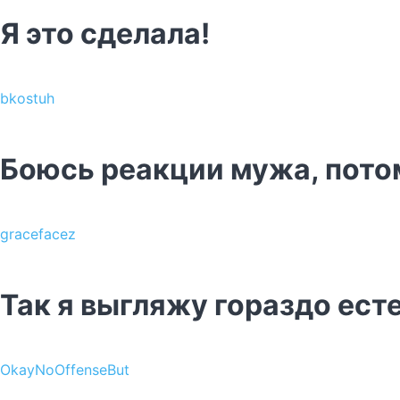
Я это сделала!
bkostuh
Боюсь реакции мужа, потом
gracefacez
Так я выгляжу гораздо ест
OkayNoOffenseBut