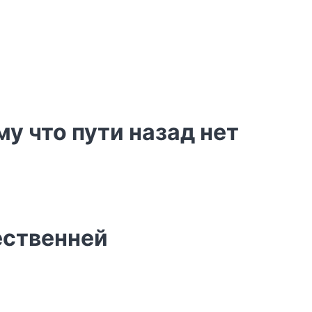
у что пути назад нет
ественней