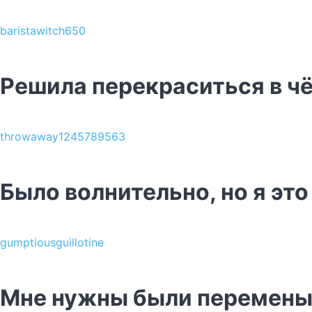
baristawitch650
Решила перекраситься в чё
throwaway1245789563
Было волнительно, но я это
gumptiousguillotine
Мне нужны были перемен