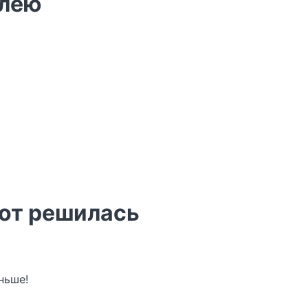
алею
вот решилась
ньше!