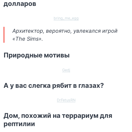
долларов
bring_me_egg
Архитектор, вероятно, увлекался игрой
«The Sims».
Природные мотивы
Gedj
А у вас слегка рябит в глазах?
DrFetusRN
Дом, похожий на террариум для
рептилии