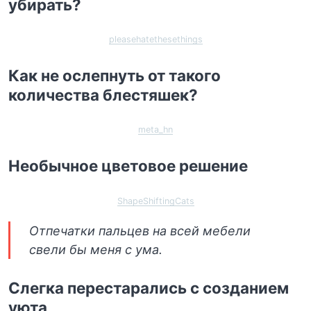
убирать?
pleasehatethesethings
Как не ослепнуть от такого
количества блестяшек?
meta_hn
Необычное цветовое решение
ShapeShiftingCats
Отпечатки пальцев на всей мебели
свели бы меня с ума.
Слегка перестарались с созданием
уюта