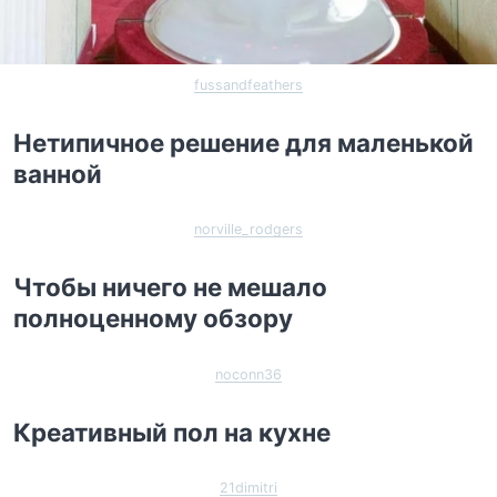
fussandfeathers
Нетипичное решение для маленькой
ванной
norville_rodgers
Чтобы ничего не мешало
полноценному обзору
noconn36
Креативный пол на кухне
21dimitri