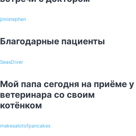
jimistephen
Благодарные пациенты
SeasDiver
Мой папа сегодня на приёме у
ветеринара со своим
котёнком
makesalotofpancakes