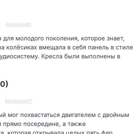
Ebonystealth
 для молодого поколения, которое знает,
на колёсиках вмещала в себя панель в стиле
удиосистему. Кресла были выполнены в
80)
Moxhoney411
ый мог похвастаться двигателем с двойным
 прямо посередине, а также
, которая открывала целых пять фар.