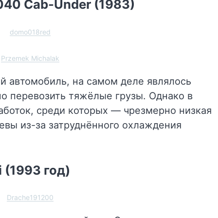
2040 Cab-Under (1983)
domo018red
Przemek Michalak
ый автомобиль, на самом деле являлось
но перевозить тяжёлые грузы. Однако в
боток, среди которых — чрезмерно низкая
евы из-за затруднённого охлаждения
 (1993 год)
Drache191200