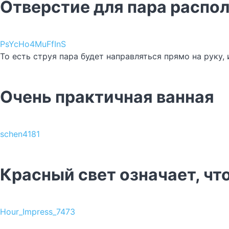
Отверстие для пара распо
PsYcHo4MuFfInS
То есть струя пара будет направляться прямо на руку
Очень практичная ванная
schen4181
Красный свет означает, чт
Hour_Impress_7473