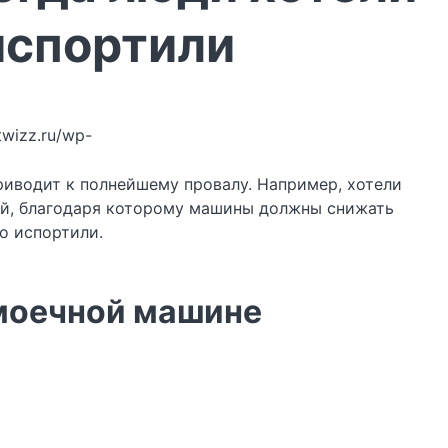
испортили
/twizz.ru/wp-
риводит к полнейшему провалу. Например, хотели
кий, благодаря которому машины должны снижать
о испортили.
омоечной машине