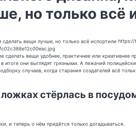
е, но только всё 
https:/
fc02c388e12c00eac.jpg
е сделать вещи удобнее, практичнее или креативнее п
а в итоге они выглядят грязными. А лежачий полицейс
одборку случаев, когда старания создателей всё тольк
 ложках стёрлась в посуд
ки, и теперь о нём придётся только догадываться.