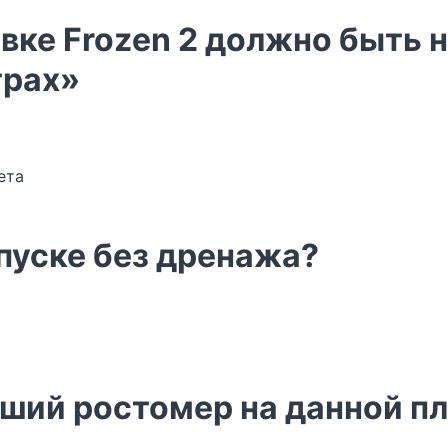
вке Frozen 2 должно быть н
трах»
ета
пуске без дренажа?
чший ростомер на данной п