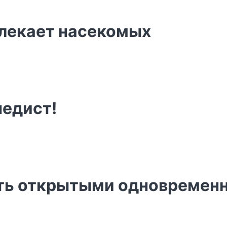
лекает насекомых
педист!
ыть открытыми одновремен