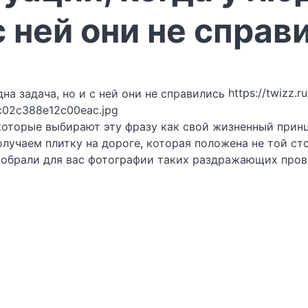
с ней они не справ
https://twizz.r
c02c388e12c00eac.jpg
которые выбирают эту фразу как свой жизненный принцип
олучаем плитку на дороге, которая положена не той ст
собрали для вас фотографии таких раздражающих пров