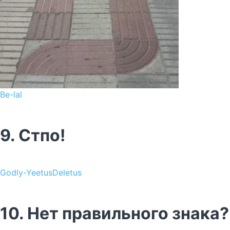
Be-lal
9. Стпо!
Godly-YeetusDeletus
10. Нет правильного знака