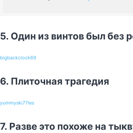
5. Один из винтов был без 
bigbackclock69
6. Плиточная трагедия
yummyski77les
7. Разве это похоже на тык