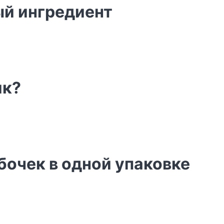
ый ингредиент
ик?
убочек в одной упаковке