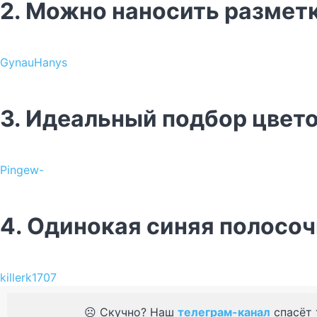
2. Можно наносить разметк
GynauHanys
3. Идеальный подбор цвет
Pingew-
4. Одинокая синяя полосо
killerk1707
☹️ Скучно? Наш
телеграм-канал
спасёт 