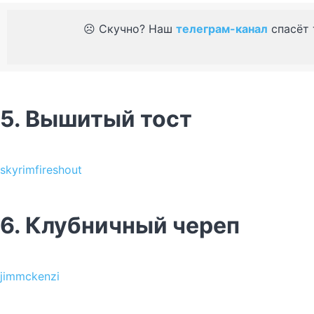
☹️ Скучно? Наш
телеграм-канал
спасёт 
5. Вышитый тост
skyrimfireshout
6. Клубничный череп
jimmckenzi