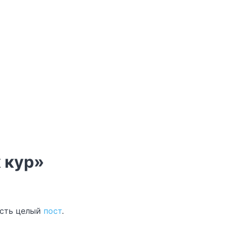
х кур»
 есть целый
пост
.