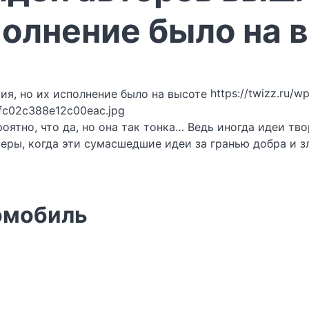
полнение было на 
https://twizz.ru/w
fc02c388e12c00eac.jpg
оятно, что да, но она так тонка… Ведь иногда идеи т
еры, когда эти сумасшедшие идеи за гранью добра и з
томобиль