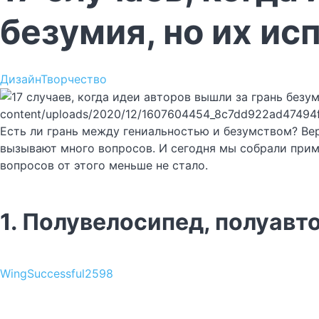
безумия, но их ис
Дизайн
Творчество
content/uploads/2020/12/1607604454_8c7dd922ad47494
Есть ли грань между гениальностью и безумством? Вер
вызывают много вопросов. И сегодня мы собрали прим
вопросов от этого меньше не стало.
1. Полувелосипед, полуав
WingSuccessful2598