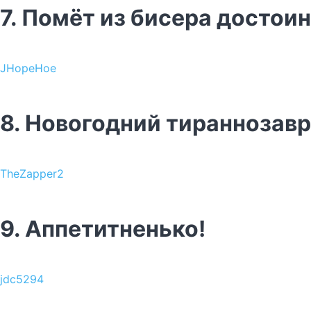
7. Помёт из бисера достои
JHopeHoe
8. Новогодний тираннозавр
TheZapper2
9. Аппетитненько!
jdc5294