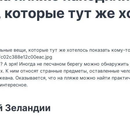
 которые тут же х
fc02c388e12c00eac.jpg
к? А зря! Иногда не песчаном берегу можно обнаружить
ях. К ним относят странные предметы, оставленные че
еана. Оказывается, что на пляже можно найти практич
 интересное.
й Зеландии