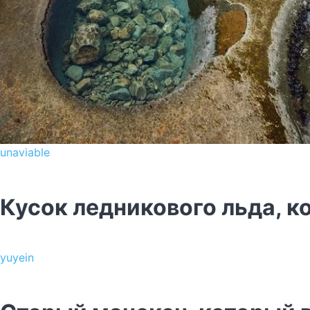
unaviable
Кусок ледникового льда, к
yuyein