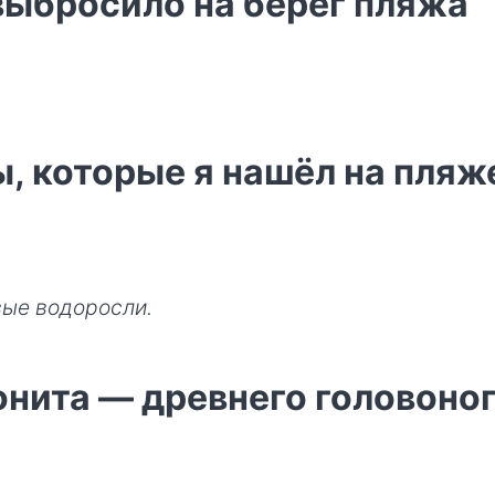
выбросило на берег пляжа
, которые я нашёл на пляж
вые водоросли.
нита — древнего головоно