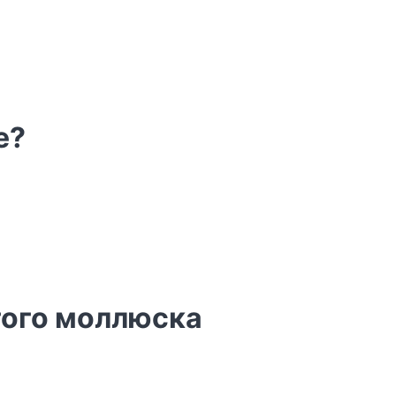
е?
гого моллюска