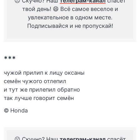
☹️ Скучно? Наш
телеграм-канал
спасёт
твой день! 😄 Всё самое веселое и
увлекательное в одном месте.
Подписывайся и не пропускай!
***
чужой прилип к лицу оксаны
семён чужого отлепил
и тут же прилепил обратно
так лучше говорит семён
© Honda
☹️ Скучно? Наш
телеграм-канал
спасёт