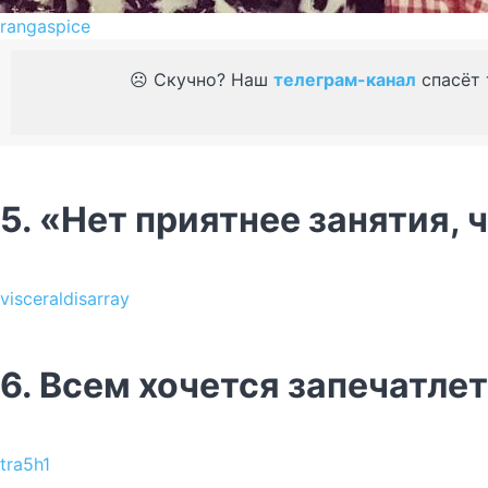
rangaspice
☹️ Скучно? Наш
телеграм-канал
спасёт 
5. «Нет приятнее занятия, 
visceraldisarray
6. Всем хочется запечатле
tra5h1