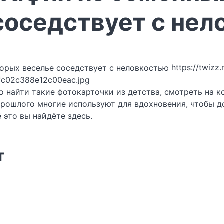
соседствует с нел
https://twizz
fc02c388e12c00eac.jpg
о найти такие фотокарточки из детства, смотреть на к
 прошлого многие используют для вдохновения, чтобы 
 это вы найдёте здесь.
т