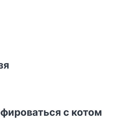
зя
афироваться с котом