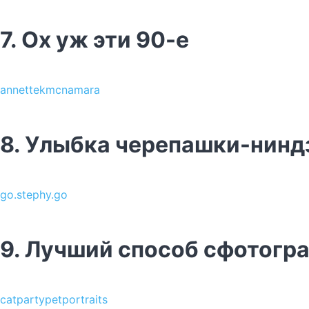
7. Ох уж эти 90-е
annettekmcnamara
8. Улыбка черепашки-нинд
go.stephy.go
9. Лучший способ сфотогр
catpartypetportraits