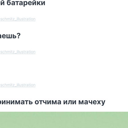
ей батарейки
schmitz_illustration
аешь?
schmitz_illustration
schmitz_illustration
 принимать отчима или мачеху