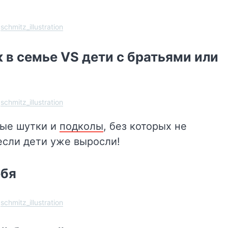
schmitz_illustration
 в семье VS дети с братьями или
schmitz_illustration
ные шутки и
подколы
, без которых не
если дети уже выросли!
ебя
schmitz_illustration