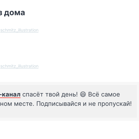
з дома
schmitz_illustration
schmitz_illustration
-канал
спасёт твой день! 😄 Всё самое
дном месте. Подписывайся и не пропускай!