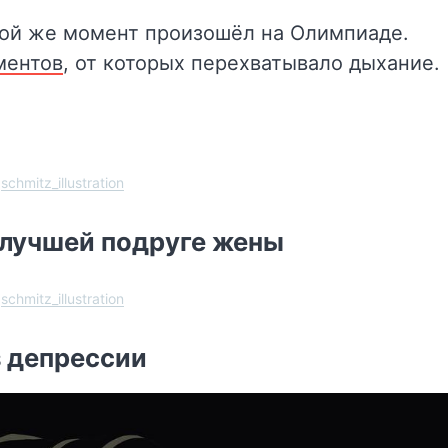
кой же момент произошёл на Олимпиаде.
ментов
, от которых перехватывало дыхание.
schmitz_illustration
 лучшей подруге жены
schmitz_illustration
з депрессии