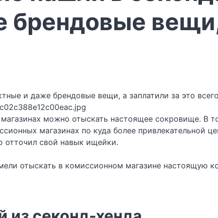
 брендовые вещи, 
fc02c388e12c00eac.jpg
их магазинах можно отыскать настоящее сокровище. В 
ссионных магазинах по куда более привлекательной це
то отточил свой навык ищейки.
сумели отыскать в комиссионном магазине настоящую к
й из секонд-хенда