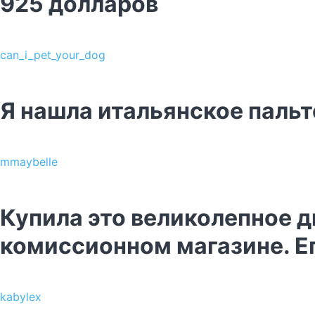
925 долларов
can_i_pet_your_dog
Я нашла итальянское пальт
mmaybelle
Купила это великолепное ди
комиссионном магазине. Е
kabylex