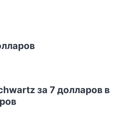
олларов
hwartz за 7 долларов в
аров