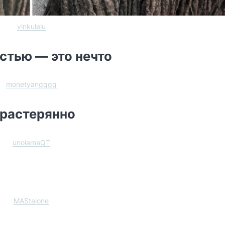
vinkulelu
стью — это нечто
monetyangggg
 растерянно
unoiamaQT
MAStalone