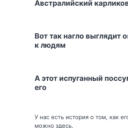
Австралийский карлико
Вот так нагло выглядит 
к людям
А этот испуганный поссу
его
У нас есть история о том, как е
можно
здесь
.