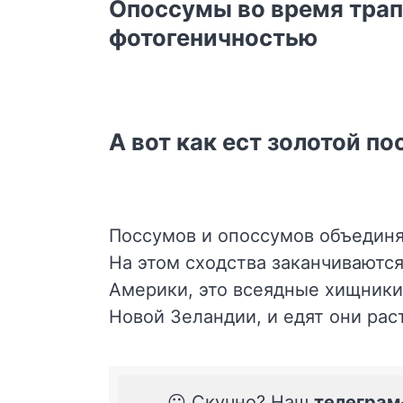
Опоссумы во время трап
фотогеничностью
А вот как ест золотой п
Поссумов и опоссумов объединяе
На этом сходства заканчиваютс
Америки, это всеядные хищники
Новой Зеландии, и едят они рас
☹️ Скучно? Наш
телеграм