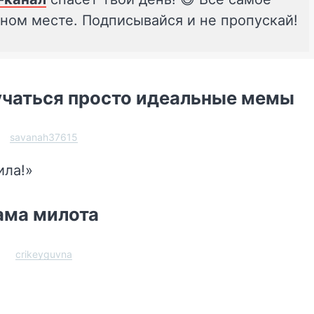
дном месте. Подписывайся и не пропускай!
учаться просто идеальные мемы
savanah37615
ила!»
ама милота
crikeyguvna