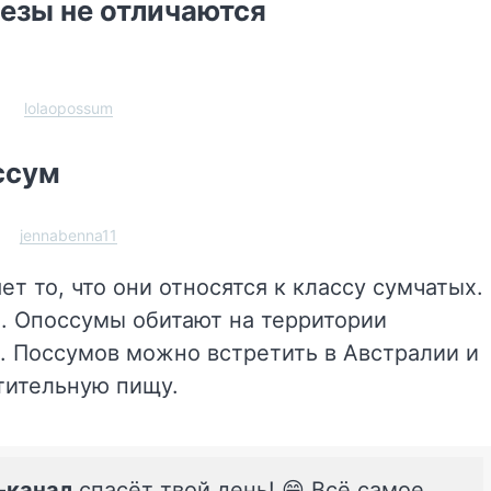
езы не отличаются
lolaopossum
оссум
jennabenna11
т то, что они относятся к классу сумчатых.
я. Опоссумы обитают на территории
. Поссумов можно встретить в Австралии и
тительную пищу.
-канал
спасёт твой день! 😄 Всё самое