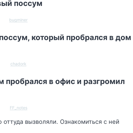
вый поссум
bugminer
опоссум, который пробрался в дом
chadork
м пробрался в офис и разгромил
FF_notes
го оттуда вызволяли. Ознакомиться с ней