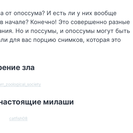
а от опоссума? И есть ли у них вообще
 в начале? Конечно! Это совершенно разные
ания. Но и поссумы, и опоссумы могут быть
ли для вас порцию снимков, которая это
ение зла
rr_zoological_society
 настоящие милаши
catfish08