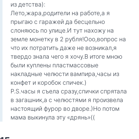
из детства):
Лето,жара,родители на работе,а я
прыгаю с гаражей да бесцельно
слоняюсь по улице.И тут нахожу на
земле монетку в 2 рубля!Ооо,вопрос на
что их потратить даже не возникал,я
твердо знала чего я хочу.В итоге мною
были куплены пластмассовые
накладные челюсти вампира,часы из
конфет и коробок спичек.)
P.S.часы я съела сразу,спички спрятала
в загашник,а с челюстями я произвела
настоящий фурор во дворе.)Но потом
мама выкинула эту «дрянь»((