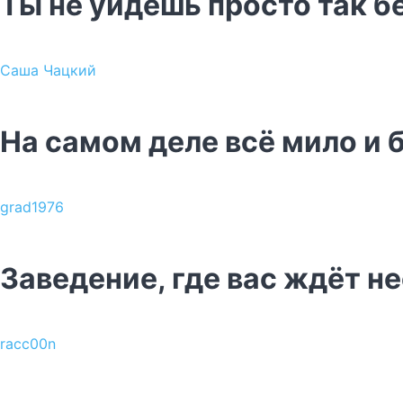
Ты не уйдёшь просто так б
Саша Чацкий
На самом деле всё мило и 
grad1976
Заведение, где вас ждёт н
racc00n