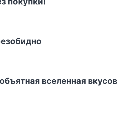
ез покупки!
безобидно
еобъятная вселенная вкусо