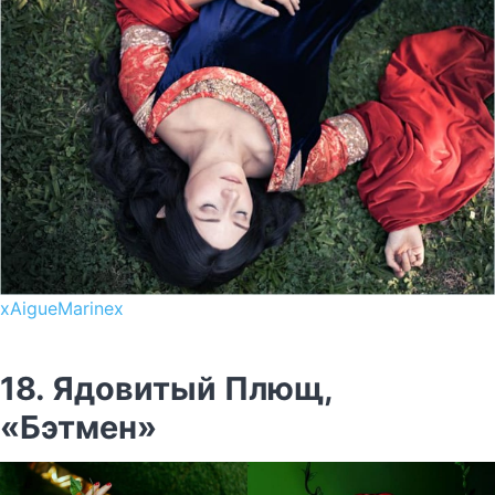
xAigueMarinex
18. Ядовитый Плющ,
«Бэтмен»