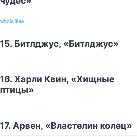
чудес»
whoisjillea
15. Битлджус, «Битлджус»
16. Харли Квин, «Хищные
птицы»
17. Арвен, «Властелин колец»